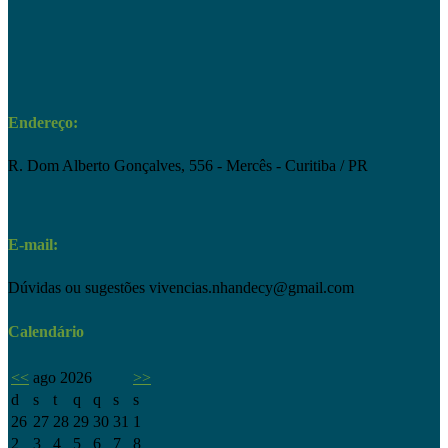
Endereço:
R. Dom Alberto Gonçalves, 556 - Mercês - Curitiba / PR
E-mail:
Dúvidas ou sugestões
vivencias.nhandecy@gmail.com
Calendário
<<
ago 2026
>>
d
s
t
q
q
s
s
26
27
28
29
30
31
1
2
3
4
5
6
7
8