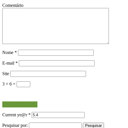
Comentário
Nome
*
E-mail
*
Site
3 + 6 =
Current ye@r
*
Pesquisar por: