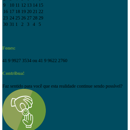
9
10
11
12
13
14
15
16
17
18
19
20
21
22
23
24
25
26
27
28
29
30
31
1
2
3
4
5
Fones:
41 9 9927 3534 ou 41 9 9622 2760
Contribua!
Faz sentido para você que esta realidade continue sendo possível?