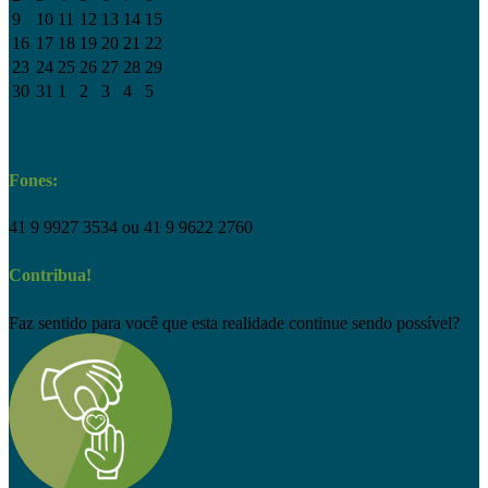
9
10
11
12
13
14
15
16
17
18
19
20
21
22
23
24
25
26
27
28
29
30
31
1
2
3
4
5
Fones:
41 9 9927 3534 ou 41 9 9622 2760
Contribua!
Faz sentido para você que esta realidade continue sendo possível?