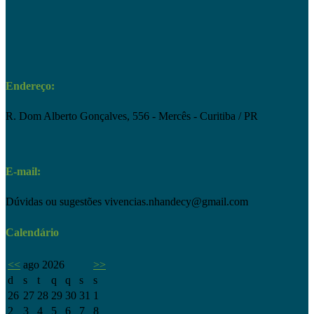
Endereço:
R. Dom Alberto Gonçalves, 556 - Mercês - Curitiba / PR
E-mail:
Dúvidas ou sugestões
vivencias.nhandecy@gmail.com
Calendário
<<
ago 2026
>>
d
s
t
q
q
s
s
26
27
28
29
30
31
1
2
3
4
5
6
7
8