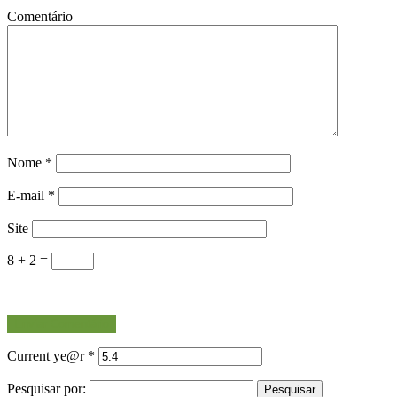
Comentário
Nome
*
E-mail
*
Site
8 + 2 =
Current ye@r
*
Pesquisar por: