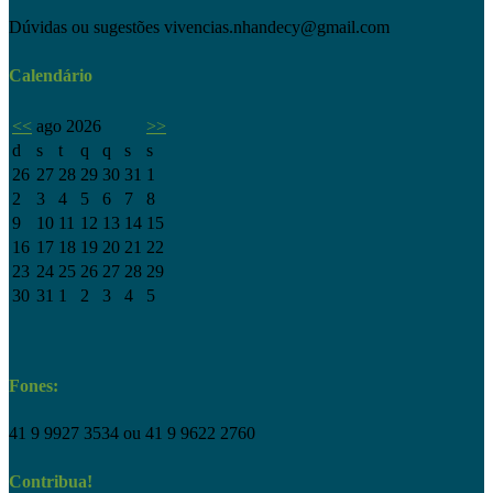
Dúvidas ou sugestões
vivencias.nhandecy@gmail.com
Calendário
<<
ago 2026
>>
d
s
t
q
q
s
s
26
27
28
29
30
31
1
2
3
4
5
6
7
8
9
10
11
12
13
14
15
16
17
18
19
20
21
22
23
24
25
26
27
28
29
30
31
1
2
3
4
5
Fones:
41 9 9927 3534 ou 41 9 9622 2760
Contribua!