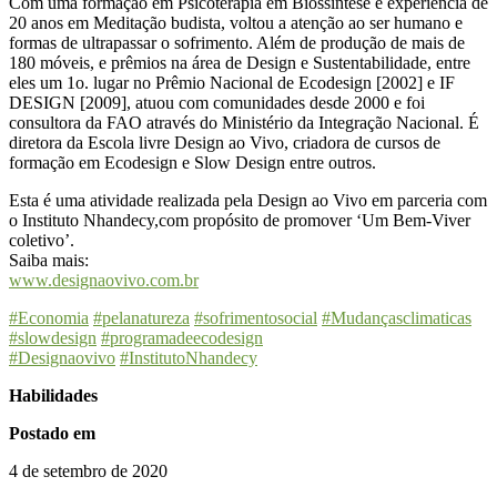
Com uma formação em Psicoterapia em Biossíntese e experiência de
20 anos em Meditação budista, voltou a atenção ao ser humano e
formas de ultrapassar o sofrimento. Além de produção de mais de
180 móveis, e prêmios na área de Design e Sustentabilidade, entre
eles um 1o. lugar no Prêmio Nacional de Ecodesign [2002] e IF
DESIGN [2009], atuou com comunidades desde 2000 e foi
consultora da FAO através do Ministério da Integração Nacional. É
diretora da Escola livre Design ao Vivo, criadora de cursos de
formação em Ecodesign e Slow Design entre outros.
Esta é uma atividade realizada pela Design ao Vivo em parceria com
o Instituto Nhandecy,com propósito de promover ‘Um Bem-Viver
coletivo’.
Saiba mais:
www.designaovivo.com.br
#Economia
#pelanatureza
#sofrimentosocial
#Mudançasclimaticas
#slowdesign
#programadeecodesign
#Designaovivo
#InstitutoNhandecy
Habilidades
Postado em
4 de setembro de 2020