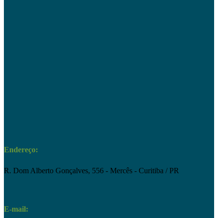
Endereço:
R. Dom Alberto Gonçalves, 556 - Mercês - Curitiba / PR
E-mail: