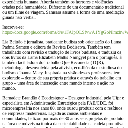
experiência humana. Aborda também os horrores e violências
criadas pela humanidade. Diferente de um documentário tradicional
ou um filme de viagem, Samsara assume a forma de uma meditação
guiada não-verbal.
Inscreva-se:
https://docs.google.com/forms/d/e/1FAIpQLSfvwA1YgGoNlm
Lia Beltrão é jornalista, praticante budista sob orientação do Lama
Padma Samten e editora da Revista Bodisatva. Também tem
trabalhado com revisão e tradução de livros budistas, e traduziu os
dois livros da Lama Elizabeth Mattis-Namgyel para o português. É
também facilitadora do Trabalho Que Reconecta (TQR),
metodologia desenvolvida pela ativista, eco-filósofa e estudiosa do
budismo Joanna Macy. Inspirada na visão desses professores, tem
explorado – dentro de sua própria prática e através do trabalho em
grupo – uma área de interseção entre mundo interno e ação no
mundo.
Bernadete Brandão é Ecodesigner – Designer Industrial pela Ufpr e
especialista em Administração Estratégica pela FAE/CDE, foi
microempresária nos anos 80, onde ousou produzir com o resíduos
de empresas madeireiras. Ligada as causas ambientais e
comunidades, balizou por mais de 30 anos seus projetos de produto
na área de móveis na tônica da sustentabilidade na cadeia produtiva.