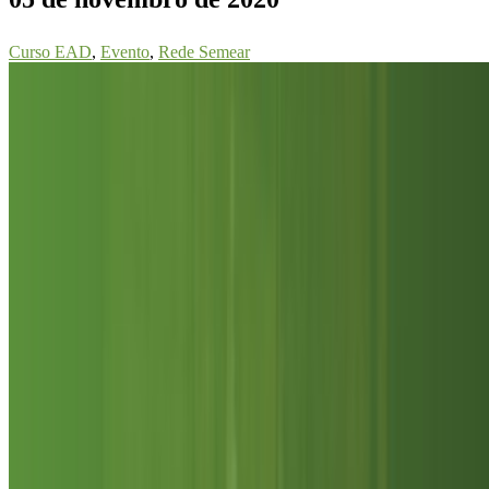
Curso EAD
,
Evento
,
Rede Semear