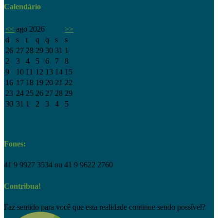
Calendário
<<
ago 2026
>>
d
s
t
q
q
s
s
26
27
28
29
30
31
1
2
3
4
5
6
7
8
9
10
11
12
13
14
15
16
17
18
19
20
21
22
23
24
25
26
27
28
29
30
31
1
2
3
4
5
Fones:
41 9 9927 3534 ou 41 9 9622 2760
Contribua!
Faz sentido para você que esta realidade continue sendo possível?