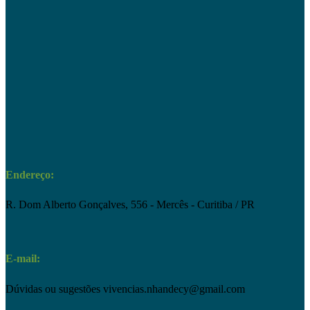
Endereço:
R. Dom Alberto Gonçalves, 556 - Mercês - Curitiba / PR
E-mail:
Dúvidas ou sugestões
vivencias.nhandecy@gmail.com