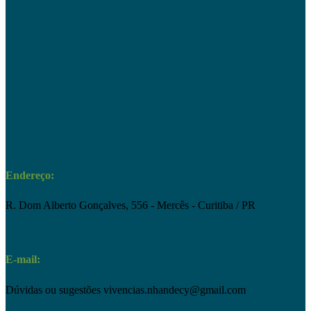
Endereço:
R. Dom Alberto Gonçalves, 556 - Mercês - Curitiba / PR
E-mail:
Dúvidas ou sugestões
vivencias.nhandecy@gmail.com