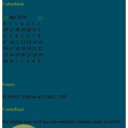
Calendário
<<
ago 2026
>>
d
s
t
q
q
s
s
26
27
28
29
30
31
1
2
3
4
5
6
7
8
9
10
11
12
13
14
15
16
17
18
19
20
21
22
23
24
25
26
27
28
29
30
31
1
2
3
4
5
Fones:
41 9 9927 3534 ou 41 9 9622 2760
Contribua!
Faz sentido para você que esta realidade continue sendo possível?