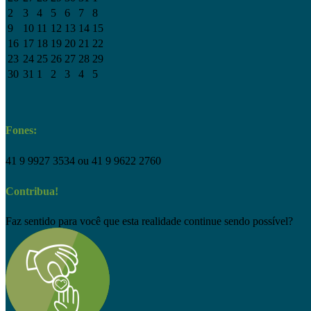
2
3
4
5
6
7
8
9
10
11
12
13
14
15
16
17
18
19
20
21
22
23
24
25
26
27
28
29
30
31
1
2
3
4
5
Fones:
41 9 9927 3534 ou 41 9 9622 2760
Contribua!
Faz sentido para você que esta realidade continue sendo possível?