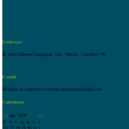
Endereço:
R. Dom Alberto Gonçalves, 556 - Mercês - Curitiba / PR
E-mail:
Dúvidas ou sugestões
vivencias.nhandecy@gmail.com
Calendário
<<
ago 2026
>>
d
s
t
q
q
s
s
26
27
28
29
30
31
1